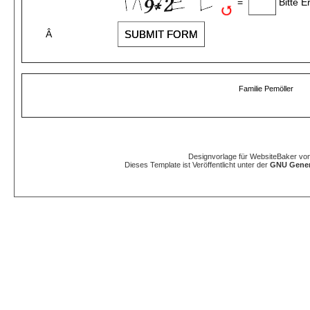
=
Bitte E
Â
Familie Pemöller
Designvorlage für WebsiteBaker vo
Dieses Template ist Veröffentlicht unter der
GNU Genera